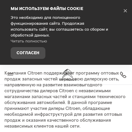
Debug Mode
МЫ ИСПОЛЬЗУЕМ ФАЙЛЫ COOKIE
×
Это необходимо для полноценного
функционирования сайта. Продолжая
Главная
Запасные части и аксессуары
Оригинальны
использовать сайт, вы соглашаетесь со сбором и
Оптовые продажи запасных
обработкой данных.
частей CITROEN
Читать полностью
СОГЛАСЕН
Компания Citroen поддерживает программу оптовых
продаж запасных частей через свою дилерскую сеть,
направленную на развитие взаимовыгодного
сотрудничества дилеров Citroen с независимыми
магазинами запасных частей и станциями технического
обслуживания автомобилей. В данной программе
принимают участие дилеры Citroen, обладающие
необходимой инфраструктурой для развития оптовых
продаж и оказания качественного обслуживания
независимых клиентов нашей сети.