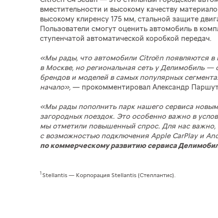
вместительности и высокому качеству материало
высокому клиренсу 175 мм, стальной защите двиг
Пользователи смогут оценить автомобиль в комплек
ступенчатой автоматической коробкой передач.
«Мы рады, что автомобили Citroën появляются в 
в Москве, но региональная сеть у Делимобиль — о
брендов и моделей в самых популярных сегмента
начало»,
— прокомментировал Александр Паршу
«Мы рады пополнить парк нашего сервиса новыми 
загородных поездок. Это особенно важно в усло
мы отметили повышенный спрос. Для нас важно, 
с возможностью подключения Apple CarPlay и And
по коммерческому развитию сервиса Делимобил
1
Stellantis — Корпорация Stellantis (Стеллантис).