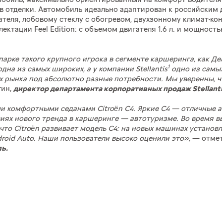
в отделки. Автомобиль идеально адаптирован к российским
ателя, лобовому стеклу с обогревом, двухзонному климат-ко
тации Feel Edition: с объемом двигателя 1.6 л. и мощностью 
парке такого крупного игрока в сегменте каршеринга, как 
1
дна из самых широких, а у компании Stellantis
одно из самы
х рынка под абсолютно разные потребности. Мы уверенны, ч
тин,
директор департамента корпоративных продаж Stellanti
комфортными седанами Citroën C4. Яркие C4 — отличные авт
виях нового тренда в каршеринге — автотуризме. Во время 
что Citroën развивает модель C4: на новых машинах устан
roid Auto. Наши пользователи высоко оценили это»,
— отмет
ь.