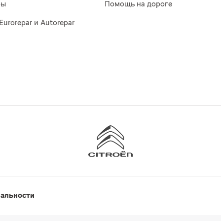
ры
Помощь на дороге
Eurorepar и Autorepar
иальности